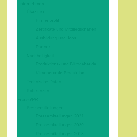
Unternehmen
Über uns
Firmenprofil
Zertifikate und Mitgliedschaften
Ausbildung und Jobs
Partner
Nachhaltigkeit
Produktions- und Bürogebäude
Klimaneutrale Produktion
Technische Daten
Referenzen
Presse/PR
Pressemitteilungen
Pressemitteilungen 2021
Pressemitteilungen 2020
Pressemitteilungen 2018