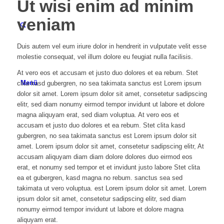
Ut wisi enim ad minim
veniam
Duis autem vel eum iriure dolor in hendrerit in vulputate velit esse
molestie consequat, vel illum dolore eu feugiat nulla facilisis.
At vero eos et accusam et justo duo dolores et ea rebum. Stet
Menü
clita kasd gubergren, no sea takimata sanctus est Lorem ipsum
dolor sit amet. Lorem ipsum dolor sit amet, consetetur sadipscing
elitr, sed diam nonumy eirmod tempor invidunt ut labore et dolore
magna aliquyam erat, sed diam voluptua. At vero eos et
accusam et justo duo dolores et ea rebum. Stet clita kasd
gubergren, no sea takimata sanctus est Lorem ipsum dolor sit
amet. Lorem ipsum dolor sit amet, consetetur sadipscing elitr, At
accusam aliquyam diam diam dolore dolores duo eirmod eos
erat, et nonumy sed tempor et et invidunt justo labore Stet clita
ea et gubergren, kasd magna no rebum. sanctus sea sed
takimata ut vero voluptua. est Lorem ipsum dolor sit amet. Lorem
ipsum dolor sit amet, consetetur sadipscing elitr, sed diam
nonumy eirmod tempor invidunt ut labore et dolore magna
aliquyam erat.