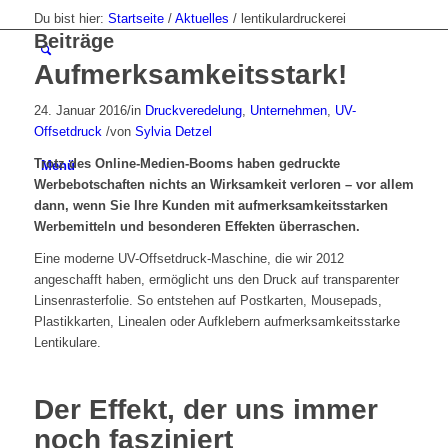
Du bist hier:
Startseite
/
Aktuelles
/
lentikulardruckerei
Beiträge
Aufmerksamkeitsstark!
24. Januar 2016
/
in
Druckveredelung
,
Unternehmen
,
UV-
Offsetdruck
/
von
Sylvia Detzel
Trotz des Online-Medien-Booms haben gedruckte
Menü
Werbebotschaften nichts an Wirksamkeit verloren – vor allem
dann, wenn Sie Ihre Kunden mit aufmerksamkeitsstarken
Werbemitteln und besonderen Effekten überraschen.
Eine moderne UV-Offsetdruck-Maschine, die wir 2012
angeschafft haben, ermöglicht uns den Druck auf transparenter
Linsenrasterfolie. So entstehen auf Postkarten, Mousepads,
Plastikkarten, Linealen oder Aufklebern aufmerksamkeitsstarke
Lentikulare.
Der Effekt, der uns immer
noch fasziniert