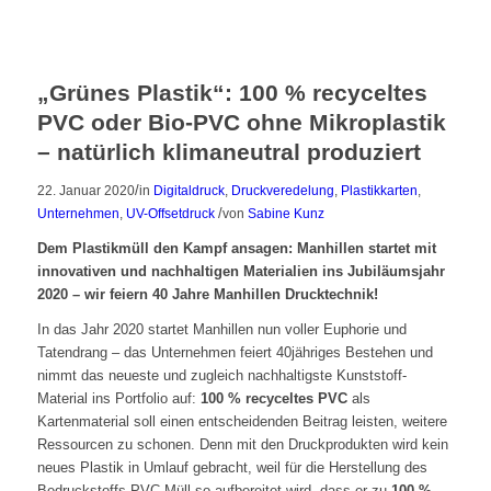
„Grünes Plastik“: 100 % recyceltes
PVC oder Bio-PVC ohne Mikroplastik
– natürlich klimaneutral produziert
/
22. Januar 2020
in
Digitaldruck
,
Druckveredelung
,
Plastikkarten
,
/
Unternehmen
,
UV-Offsetdruck
von
Sabine Kunz
Dem Plastikmüll den Kampf ansagen: Manhillen startet mit
innovativen und nachhaltigen Materialien ins Jubiläumsjahr
2020 – wir feiern 40 Jahre Manhillen Drucktechnik!
In das Jahr 2020 startet Manhillen nun voller Euphorie und
Tatendrang – das Unternehmen feiert 40jähriges Bestehen und
nimmt das neueste und zugleich nachhaltigste Kunststoff-
Material ins Portfolio auf:
100 % recyceltes PVC
als
Kartenmaterial soll einen entscheidenden Beitrag leisten, weitere
Ressourcen zu schonen. Denn mit den Druckprodukten wird kein
neues Plastik in Umlauf gebracht, weil für die Herstellung des
Bedruckstoffs PVC-Müll so aufbereitet wird, dass er zu
100 %