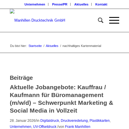
Unternehmen
Presse/PR
Aktuelles
Kontakt
Du bist hier:
Startseite
/
Aktuelles
/
nachhaltiges Kartenmaterial
Beiträge
Aktuelle Jobangebote: Kauffrau /
Kaufmann für Büromanagement
(m/w/d) – Schwerpunkt Marketing &
Social Media in Vollzeit
/
28. Januar 2026
in
Digitaldruck
,
Druckveredelung
,
Plastikkarten
,
/
Unternehmen
,
UV-Offsetdruck
von
Frank Manhillen