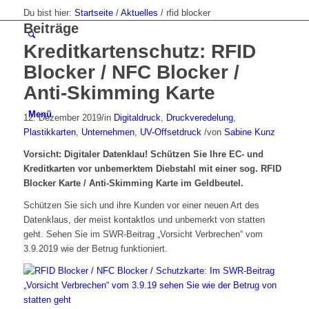
Du bist hier:
Startseite
/
Aktuelles
/
rfid blocker
Beiträge
Kreditkartenschutz: RFID
Blocker / NFC Blocker /
Anti-Skimming Karte
Menü
12. Dezember 2019
/
in
Digitaldruck
,
Druckveredelung
,
Plastikkarten
,
Unternehmen
,
UV-Offsetdruck
/
von
Sabine Kunz
Vorsicht: Digitaler Datenklau! Schützen Sie Ihre EC- und
Kreditkarten vor unbemerktem Diebstahl mit einer sog. RFID
Blocker Karte / Anti-Skimming Karte im Geldbeutel.
Schützen Sie sich und ihre Kunden vor einer neuen Art des
Datenklaus, der meist kontaktlos und unbemerkt von statten
geht. Sehen Sie im SWR-Beitrag „Vorsicht Verbrechen“ vom
3.9.2019 wie der Betrug funktioniert.