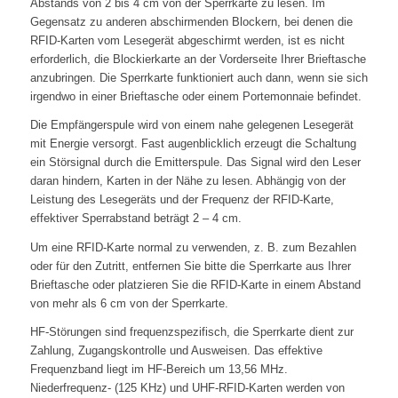
Abstands von 2 bis 4 cm von der Sperrkarte zu lesen. Im
Gegensatz zu anderen abschirmenden Blockern, bei denen die
RFID-Karten vom Lesegerät abgeschirmt werden, ist es nicht
erforderlich, die Blockierkarte an der Vorderseite Ihrer Brieftasche
anzubringen. Die Sperrkarte funktioniert auch dann, wenn sie sich
irgendwo in einer Brieftasche oder einem Portemonnaie befindet.
Die Empfängerspule wird von einem nahe gelegenen Lesegerät
mit Energie versorgt. Fast augenblicklich erzeugt die Schaltung
ein Störsignal durch die Emitterspule. Das Signal wird den Leser
daran hindern, Karten in der Nähe zu lesen. Abhängig von der
Leistung des Lesegeräts und der Frequenz der RFID-Karte,
effektiver Sperrabstand beträgt 2 – 4 cm.
Um eine RFID-Karte normal zu verwenden, z. B. zum Bezahlen
oder für den Zutritt, entfernen Sie bitte die Sperrkarte aus Ihrer
Brieftasche oder platzieren Sie die RFID-Karte in einem Abstand
von mehr als 6 cm von der Sperrkarte.
HF-Störungen sind frequenzspezifisch, die Sperrkarte dient zur
Zahlung, Zugangskontrolle und Ausweisen. Das effektive
Frequenzband liegt im HF-Bereich um 13,56 MHz.
Niederfrequenz- (125 KHz) und UHF-RFID-Karten werden von