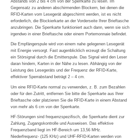
Abstands von 2 bis 4 cm von der Sperrkarte zu lesen. Im
Gegensatz zu anderen abschirmenden Blockern, bei denen die
RFID-Karten vom Lesegerät abgeschirmt werden, ist es nicht
erforderlich, die Blockierkarte an der Vorderseite Ihrer Brieftasche
anzubringen. Die Sperrkarte funktioniert auch dann, wenn sie sich
irgendwo in einer Brieftasche oder einem Portemonnaie befindet.
Die Empfängerspule wird von einem nahe gelegenen Lesegerät
mit Energie versorgt. Fast augenblicklich erzeugt die Schaltung
ein Störsignal durch die Emitterspule. Das Signal wird den Leser
daran hindern, Karten in der Nähe zu lesen. Abhängig von der
Leistung des Lesegeräts und der Frequenz der RFID-Karte,
effektiver Sperrabstand beträgt 2 – 4 cm.
Um eine RFID-Karte normal zu verwenden, z. B. zum Bezahlen
oder für den Zutritt, entfernen Sie bitte die Sperrkarte aus Ihrer
Brieftasche oder platzieren Sie die RFID-Karte in einem Abstand
von mehr als 6 cm von der Sperrkarte.
HF-Störungen sind frequenzspezifisch, die Sperrkarte dient zur
Zahlung, Zugangskontrolle und Ausweisen. Das effektive
Frequenzband liegt im HF-Bereich um 13,56 MHz.
Niederfrequenz- (125 KHz) und UHF-RFID-Karten werden von