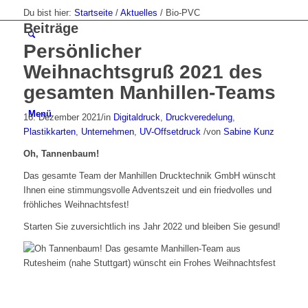
Du bist hier:
Startseite
/
Aktuelles
/
Bio-PVC
Beiträge
Persönlicher
Weihnachtsgruß 2021 des
gesamten Manhillen-Teams
Menü
16. Dezember 2021
/
in
Digitaldruck
,
Druckveredelung
,
Plastikkarten
,
Unternehmen
,
UV-Offsetdruck
/
von
Sabine Kunz
Oh, Tannenbaum!
Das gesamte Team der Manhillen Drucktechnik GmbH wünscht
Ihnen eine stimmungsvolle Adventszeit und ein friedvolles und
fröhliches Weihnachtsfest!
Starten Sie zuversichtlich ins Jahr 2022 und bleiben Sie gesund!