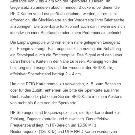
Abstands von 2 bis 4 cm von der Sperrkarte zu lesen. Im
Gegensatz zu anderen abschirmenden Blockern, bei denen die
RFID-Karten vom Lesegerät abgeschirmt werden, ist es nicht
erforderlich, die Blockierkarte an der Vorderseite Ihrer Brieftasche
anzubringen. Die Sperrkarte funktioniert auch dann, wenn sie sich
irgendwo in einer Brieftasche oder einem Portemonnaie befindet.
Die Empfängerspule wird von einem nahe gelegenen Lesegerät
mit Energie versorgt. Fast augenblicklich erzeugt die Schaltung
ein Störsignal durch die Emitterspule. Das Signal wird den Leser
daran hindern, Karten in der Nähe zu lesen. Abhängig von der
Leistung des Lesegeräts und der Frequenz der RFID-Karte,
effektiver Sperrabstand beträgt 2 – 4 cm.
Um eine RFID-Karte normal zu verwenden, z. B. zum Bezahlen
oder für den Zutritt, entfernen Sie bitte die Sperrkarte aus Ihrer
Brieftasche oder platzieren Sie die RFID-Karte in einem Abstand
von mehr als 6 cm von der Sperrkarte.
HF-Störungen sind frequenzspezifisch, die Sperrkarte dient zur
Zahlung, Zugangskontrolle und Ausweisen. Das effektive
Frequenzband liegt im HF-Bereich um 13,56 MHz.
Niederfrequenz- (125 KHz) und UHF-RFID-Karten werden von