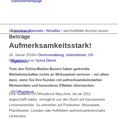
Startseite
Homepage
Du bist hier:
Startseite
/
Aktuelles
/
wechselbilder drucken lassen
Plastikkarten
Beiträge
Aufmerksamkeitsstark!
24. Januar 2016
/
in
Druckveredelung
,
Unternehmen
,
UV-
Offsetdruck
/
von
Sylvia Detzel
Digitaldruck
Trotz des Online-Medien-Booms haben gedruckte
Werbebotschaften nichts an Wirksamkeit verloren – vor allem
dann, wenn Sie Ihre Kunden mit aufmerksamkeitsstarken
Werbemitteln und besonderen Effekten überraschen.
UV-Offsetdruck
Eine moderne UV-Offsetdruck-Maschine, die wir 2012
angeschafft haben, ermöglicht uns den Druck auf transparenter
Linsenrasterfolie. So entstehen auf Postkarten, Mousepads,
Plastikkarten, Linealen oder Aufklebern aufmerksamkeitsstarke
Lentikulare.