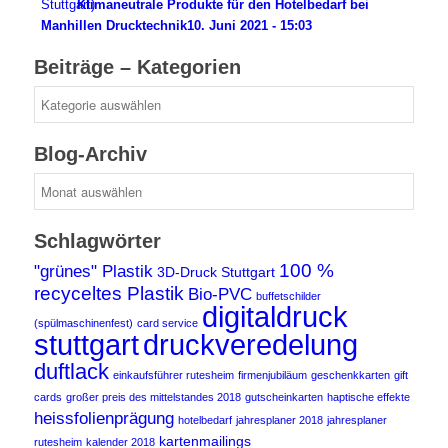
Klimaneutrale Produkte für den Hotelbedarf bei
Manhillen Drucktechnik
10. Juni 2021 - 15:03
Beiträge – Kategorien
Beiträge
–
Kategorien
Blog-Archiv
Blog-
Archiv
Schlagwörter
100 %
"grünes" Plastik
3D-Druck Stuttgart
recyceltes Plastik
Bio-PVC
buffetschilder
digitaldruck
(spülmaschinenfest)
card service
druckveredelung
stuttgart
duftlack
einkaufsführer rutesheim
firmenjubiläum
geschenkkarten
gift
cards
großer preis des mittelstandes 2018
gutscheinkarten
haptische effekte
heissfolienprägung
hotelbedarf
jahresplaner 2018
jahresplaner
kartenmailings
rutesheim
kalender 2018