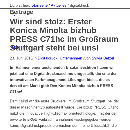
Du bist hier:
Startseite
/
Aktuelles
/
digitaldruck
Beiträge
Wir sind stolz: Erster
Konica Minolta bizhub
PRESS C71hc im Großraum
Stuttgart steht bei uns!
Menü
23. Juni 2016
/
in
Digitaldruck
,
Unternehmen
/
von
Sylvia Detzel
Im Rahmen einer anstehenden Ersatzinvestition haben wir
jetzt auf eine Digitaldruckmaschine umgestellt, die eine der
innovativsten Farbmanagement-Lösungen bietet, die es
derzeit am Markt gibt: Den Konica Minolta bizhub PRESS
C71hc!
Damit sind wir die erste Druckerei im Großraum Stuttgart, bei der
dieser Maschinentyp aufgestellt wurde. Die bizub PRESS C71hc
nutzt die innovative High-Chroma-Tonertechnologie, mit der der
erweiterte sRGB-Farbraum annähernd wiedergegeben werden
kann. Digitaldruckprodukte erreichen somit eine Bildqualität, die