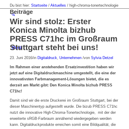
Du bist hier:
Startseite
/
Aktuelles
/
high-chroma-tonertechnologie
Beiträge
Wir sind stolz: Erster
Konica Minolta bizhub
PRESS C71hc im Großraum
Stuttgart steht bei uns!
Menü
23. Juni 2016
/
in
Digitaldruck
,
Unternehmen
/
von
Sylvia Detzel
Im Rahmen einer anstehenden Ersatzinvestition haben wir
jetzt auf eine Digitaldruckmaschine umgestellt, die eine der
innovativsten Farbmanagement-Lösungen bietet, die es
derzeit am Markt gibt: Den Konica Minolta bizhub PRESS
C71hc!
Damit sind wir die erste Druckerei im Großraum Stuttgart, bei der
dieser Maschinentyp aufgestellt wurde. Die bizub PRESS C71hc
nutzt die innovative High-Chroma-Tonertechnologie, mit der der
erweiterte sRGB-Farbraum annähernd wiedergegeben werden
kann. Digitaldruckprodukte erreichen somit eine Bildqualität, die